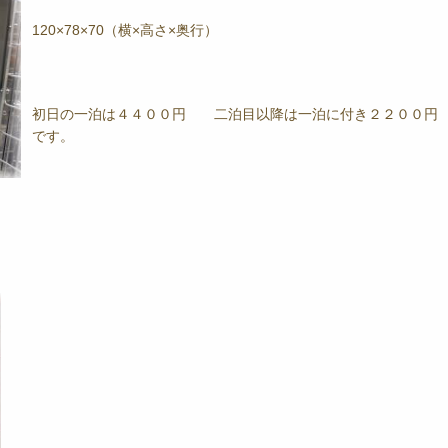
120×78×70（横×高さ×奥行）
初日の一泊は４４００円 二泊目以降は一泊に付き２２００円
です。