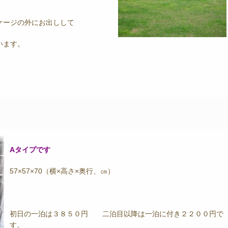
ケージの外にお出しして
います。
Aタイプです
57×57×70（横×高さ×奥行、㎝）
初日の一泊は３８５０円 二泊目以降は一泊に付き２２００円で
す。