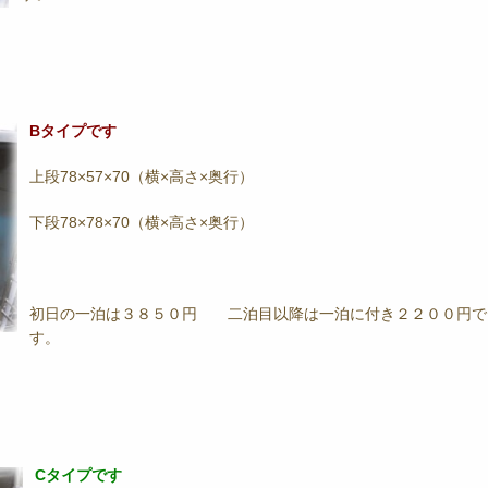
Bタイプです
上段78×57×70（横×高さ×奥行）
下段78×78×70（横×高さ×奥行）
初日の一泊は３８５０円 二泊目以降は一泊に付き２２００円で
す。
Cタイプです