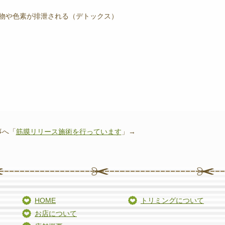
物や色素が排泄される（デトックス）
へ「
筋膜リリース施術を行っています
」→
HOME
トリミングについて
お店について